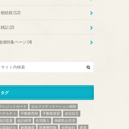
相続税
(12)
雑記
(2)
地域特集ページ
(4)
タグ
クレジットカード
セルフメディケーション税制
ペナルティ
不動産売却
不動産賃貸
会社設立
会計監査
会計経理
住宅購入
倒産防止共済
公認会計士
創業融資
医療費控除
合同会社
家賃