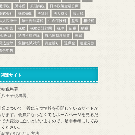
延滞税
所得税
振替納税
日本政策金融公庫
株式会社
株式売却
決算月
法人成り
法人税
法人税申告
無申告加算税
生命保険料
監査
相続税
確定申告
税務
税務会計顧問
税率
節税
納税
経理代行
給与所得控除
自治体制度融資
融資
見込控除
負担軽減対策
資金繰り
退職金
遺産分割
青色申告
関連サイト
管轄税務署
「八王子税務署」
副業について、役に立つ情報を公開しているサイトが
あります。会員にならなくてもホームページを見るだ
けで大変役に立つと思いますので、是非参考にしてみ
てください。
「副業がばれない方法」