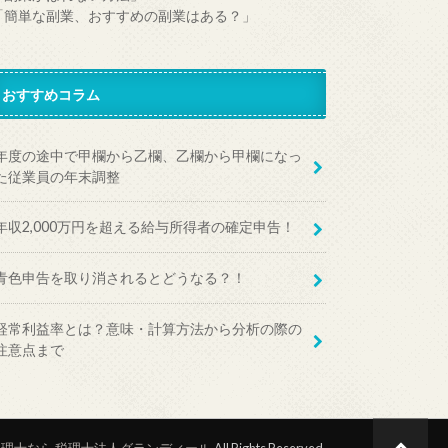
「簡単な副業、おすすめの副業はある？」
おすすめコラム
年度の途中で甲欄から乙欄、乙欄から甲欄になっ
た従業員の年末調整
年収2,000万円を超える給与所得者の確定申告！
青色申告を取り消されるとどうなる？！
経常利益率とは？意味・計算方法から分析の際の
注意点まで