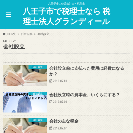
八王子市の公認会計士・税理士
八王子市で税理士なら 税
理士法人グランディール
HOME
日常記事
会社設立
CATEGORY
会社設立
会社設立
会社設立前に支払った費用は経費になる
か？
2019.05.10
会社設立
会社設立時の資本金、いくらにする？
2019.05.09
会社設立
会社の主な税金
2019.05.07