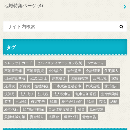
地域特集ページ
(4)
タグ
クレジットカード
セルフメディケーション税制
ペナルティ
不動産売却
不動産賃貸
会社設立
会計監査
会計経理
住宅購入
倒産防止共済
公認会計士
創業融資
医療費控除
合同会社
家賃
延滞税
所得税
振替納税
日本政策金融公庫
株式会社
株式売却
決算月
法人成り
法人税
法人税申告
無申告加算税
生命保険料
監査
相続税
確定申告
税務
税務会計顧問
税率
節税
納税
経理代行
給与所得控除
自治体制度融資
融資
見込控除
負担軽減対策
資金繰り
退職金
遺産分割
青色申告