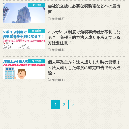
会社設立
会社設立後に必要な税務署などへの届出
書
2019.04.27
会社設立
インボイス制度で免税事業者が不利にな
る？！免税目的で法人成りを考えている
方は要注意！
2019.04.15
会社設立
個人事業主から法人成りした時の節税！
～法人成りした年度の確定申告で見込控
除～
2019.03.13
1
2
>