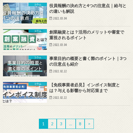
コラム
役員報酬の決め方と4つの注意点｜給与と
の違いも解説
2022.03.04
コラム
創業融資とは？活用のメリットや審査で
重視されるポイント
2022.03.04
コラム
事業目的の概要と書く際のポイント｜3つ
の注意点も紹介
2022.02.22
コラム
【免税事業者必見】インボイス制度と
は？与える影響から対応策まで
2022.02.22
1
2
3
…
8
>