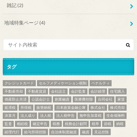
雑記
(2)
地域特集ページ
(4)
タグ
クレジットカード
セルフメディケーション税制
ペナルティ
不動産売却
不動産賃貸
会社設立
会計監査
会計経理
住宅購入
倒産防止共済
公認会計士
創業融資
医療費控除
合同会社
家賃
延滞税
所得税
振替納税
日本政策金融公庫
株式会社
株式売却
決算月
法人成り
法人税
法人税申告
無申告加算税
生命保険料
監査
相続税
確定申告
税務
税務会計顧問
税率
節税
納税
経理代行
給与所得控除
自治体制度融資
融資
見込控除