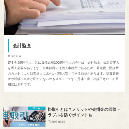
会計監査
2017.11.08
資本金5億円以上、又は負債総額200億円以上の会社は、会社法上、会計監査人
を置く必要があります。当事務所では個人事務所であるため、固定費・間接費
のカットにより監査法人に比べ1～3割お安くできる自信があります。監査責任
者や現場担当者が変わらないのもメリットです。是非一度ご相談下さい。初回
相談は無料です。
コラム
掛取引とは？メリットや売掛金の回収ト
ラブルを防ぐポイントも
2022.06.03