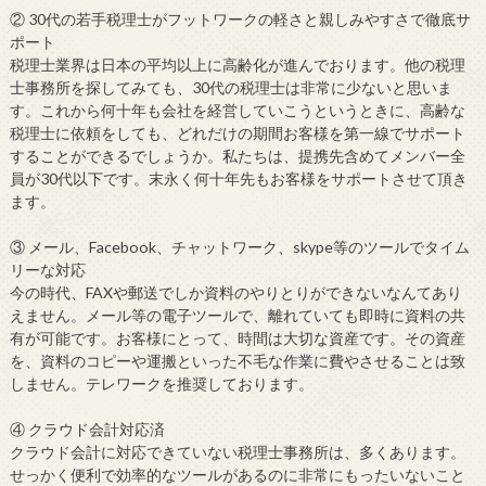
② 30代の若手税理士がフットワークの軽さと親しみやすさで徹底サ
ポート
税理士業界は日本の平均以上に高齢化が進んでおります。他の税理
士事務所を探してみても、30代の税理士は非常に少ないと思いま
す。これから何十年も会社を経営していこうというときに、高齢な
税理士に依頼をしても、どれだけの期間お客様を第一線でサポート
することができるでしょうか。私たちは、提携先含めてメンバー全
員が30代以下です。末永く何十年先もお客様をサポートさせて頂き
ます。
③ メール、Facebook、チャットワーク、skype等のツールでタイム
リーな対応
今の時代、FAXや郵送でしか資料のやりとりができないなんてあり
えません。メール等の電子ツールで、離れていても即時に資料の共
有が可能です。お客様にとって、時間は大切な資産です。その資産
を、資料のコピーや運搬といった不毛な作業に費やさせることは致
しません。テレワークを推奨しております。
④ クラウド会計対応済
クラウド会計に対応できていない税理士事務所は、多くあります。
せっかく便利で効率的なツールがあるのに非常にもったいないこと