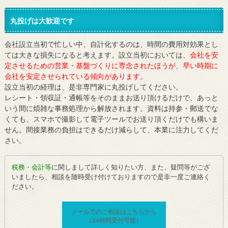
丸投げは大歓迎です
会社設立当初で忙しい中、自計化するのは、時間の費用対効果とし
ては大きな損失になると考えます。設立当初においては、
会社を安
定させるための営業・基盤づくりに専念されたほうが、早い時期に
会社を安定させられている傾向があります。
設立当初の経理は、是非専門家に丸投げしてください。
レシート・領収証・通帳等をそのままお送り頂けるだけで、あっと
いう間に煩雑な事務処理から解放されます。資料は持参・郵送でな
くても、スマホで撮影して電子ツールでお送り頂くだけでも構いま
せん。間接業務の負担はできるだけ減らして、本業に注力してくだ
さい。
税務・会計等
に関しまして詳しく知りたい方、また、疑問等がござ
いましたら、相談を随時受け付けておりますので是非一度ご連絡く
ださい。
メールでのご相談はこちらから
（24時間受付可能）