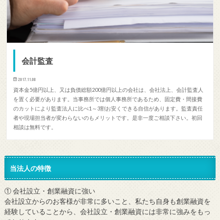
会計監査
2017.11.08
資本金5億円以上、又は負債総額200億円以上の会社は、会社法上、会計監査人
を置く必要があります。当事務所では個人事務所であるため、固定費・間接費
のカットにより監査法人に比べ1～3割お安くできる自信があります。監査責任
者や現場担当者が変わらないのもメリットです。是非一度ご相談下さい。初回
相談は無料です。
当法人の特徴
① 会社設立・創業融資に強い
会社設立からのお客様が非常に多いこと、私たち自身も創業融資を
経験していることから、会社設立・創業融資には非常に強みをもっ