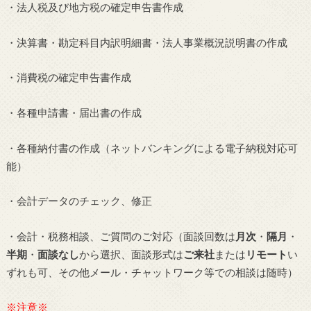
・法人税及び地方税の確定申告書作成
・決算書・勘定科目内訳明細書・法人事業概況説明書の作成
・消費税の確定申告書作成
・各種申請書・届出書の作成
・各種納付書の作成（ネットバンキングによる電子納税対応可
能）
・会計データのチェック、修正
・会計・税務相談、ご質問のご対応（面談回数は
月次
・
隔月
・
半期
・
面談なし
から選択、面談形式は
ご来社
または
リモート
い
ずれも可、その他メール・チャットワーク等での相談は随時）
※注意※