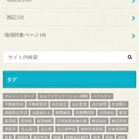
雑記
(2)
地域特集ページ
(4)
タグ
クレジットカード
セルフメディケーション税制
ペナルティ
不動産売却
不動産賃貸
会社設立
会計監査
会計経理
住宅購入
倒産防止共済
公認会計士
創業融資
医療費控除
合同会社
家賃
延滞税
所得税
振替納税
日本政策金融公庫
株式会社
株式売却
決算月
法人成り
法人税
法人税申告
無申告加算税
生命保険料
監査
相続税
確定申告
税務
税務会計顧問
税率
節税
納税