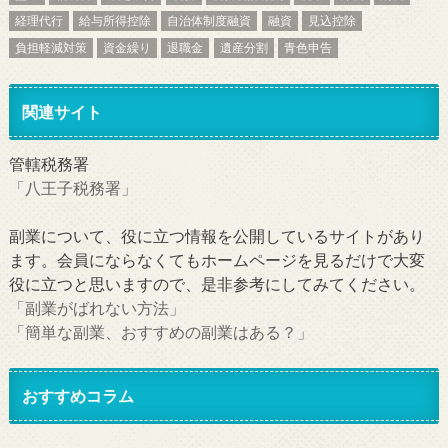
経理代行
給与所得控除
自治体制度融資
融資
見込控除
負担軽減対策
資金繰り
退職金
遺産分割
青色申告
関連サイト
管轄税務署
「八王子税務署」
副業について、役に立つ情報を公開しているサイトがあり
ます。会員にならなくてもホームページを見るだけで大変
役に立つと思いますので、是非参考にしてみてください。
「副業がばれない方法」
「簡単な副業、おすすめの副業はある？」
おすすめコラム