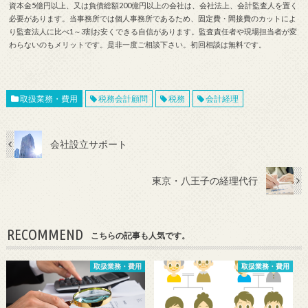
資本金5億円以上、又は負債総額200億円以上の会社は、会社法上、会計監査人を置く
必要があります。当事務所では個人事務所であるため、固定費・間接費のカットによ
り監査法人に比べ1～3割お安くできる自信があります。監査責任者や現場担当者が変
わらないのもメリットです。是非一度ご相談下さい。初回相談は無料です。
取扱業務・費用
税務会計顧問
税務
会計経理
会社設立サポート
東京・八王子の経理代行
RECOMMEND
こちらの記事も人気です。
取扱業務・費用
取扱業務・費用