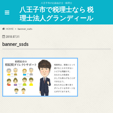
八王子市の公認会計士・税理士
八王子市で税理士なら 税
理士法人グランディール
HOME
banner_ssds
2018.07.31
banner_ssds