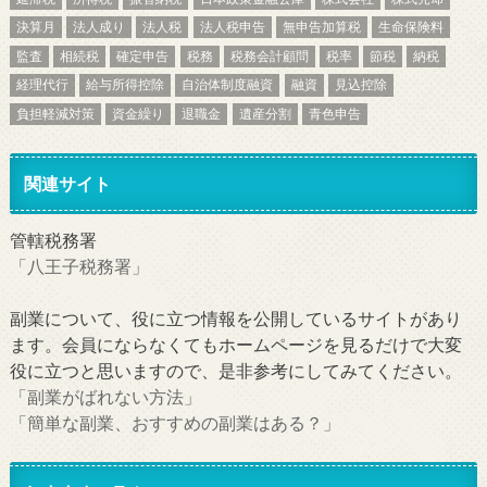
決算月
法人成り
法人税
法人税申告
無申告加算税
生命保険料
監査
相続税
確定申告
税務
税務会計顧問
税率
節税
納税
経理代行
給与所得控除
自治体制度融資
融資
見込控除
負担軽減対策
資金繰り
退職金
遺産分割
青色申告
関連サイト
管轄税務署
「八王子税務署」
副業について、役に立つ情報を公開しているサイトがあり
ます。会員にならなくてもホームページを見るだけで大変
役に立つと思いますので、是非参考にしてみてください。
「副業がばれない方法」
「簡単な副業、おすすめの副業はある？」