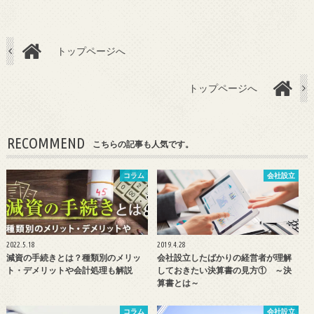
トップページへ
トップページへ
RECOMMEND
こちらの記事も人気です。
コラム
会社設立
2022.5.18
2019.4.28
減資の手続きとは？種類別のメリッ
会社設立したばかりの経営者が理解
ト・デメリットや会計処理も解説
しておきたい決算書の見方① ～決
算書とは～
コラム
会社設立