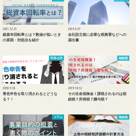
2021.12.25
2019.4.27
総資本回転率とは？数値が低いとき
会社設立後に必要な税務署などへの
の原因・対処法を紹介
届出書
税務会計
相続税
2018.9.18
2019.10.12
青色申告を取り消されるとどうな
その生命保険金！課税されるのは相
る？！
続税？所得税？贈与税？
コラム
相続税