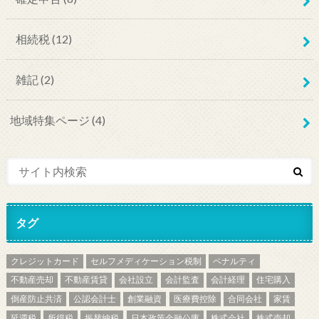
相続税
(12)
雑記
(2)
地域特集ページ
(4)
タグ
クレジットカード
セルフメディケーション税制
ペナルティ
不動産売却
不動産賃貸
会社設立
会計監査
会計経理
住宅購入
倒産防止共済
公認会計士
創業融資
医療費控除
合同会社
家賃
延滞税
所得税
振替納税
日本政策金融公庫
株式会社
株式売却