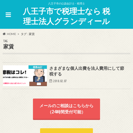
八王子市の公認会計士・税理士
八王子市で税理士なら 税
理士法人グランディール
HOME
タグ : 家賃
TAG
家賃
税務会計
さまざまな個人出費を法人費用にして節
税する
2018.02.07
メールのご相談はこちらから
（24時間受付可能）