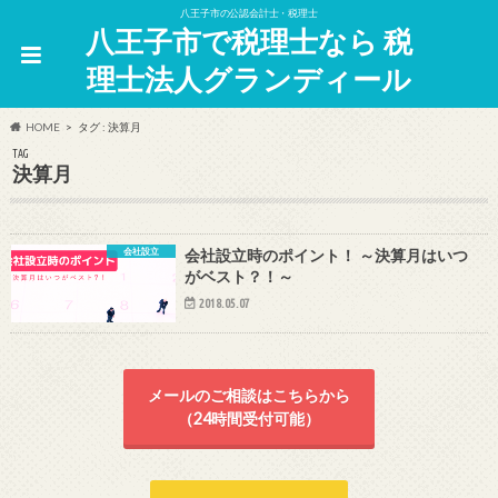
八王子市の公認会計士・税理士
八王子市で税理士なら 税
理士法人グランディール
HOME
タグ : 決算月
TAG
決算月
会社設立
会社設立時のポイント！ ～決算月はいつ
がベスト？！～
2018.05.07
メールのご相談はこちらから
（24時間受付可能）