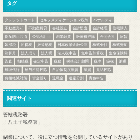
タグ
クレジットカード
セルフメディケーション税制
ペナルティ
不動産売却
不動産賃貸
会社設立
会計監査
会計経理
住宅購入
倒産防止共済
公認会計士
創業融資
医療費控除
合同会社
家賃
延滞税
所得税
振替納税
日本政策金融公庫
株式会社
株式売却
決算月
法人成り
法人税
法人税申告
無申告加算税
生命保険料
監査
相続税
確定申告
税務
税務会計顧問
税率
節税
納税
経理代行
給与所得控除
自治体制度融資
融資
見込控除
負担軽減対策
資金繰り
退職金
遺産分割
青色申告
関連サイト
管轄税務署
「八王子税務署」
副業について、役に立つ情報を公開しているサイトがあり