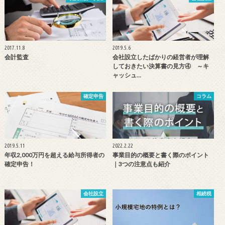
2017.11.8
2019.5.6
会計監査
会社設立したばかりの経営者が理解
しておきたい決算書の見方④ ～キ
ャッシュ…
確定申告
コラム
2019.5.11
2022.2.22
年収2,000万円を超える給与所得者の
事業目的の概要と書く際のポイント
確定申告！
｜3つの注意点も紹介
会社設立
相続税