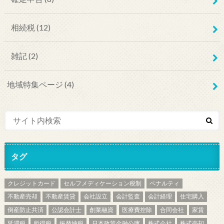
相続税
(12)
雑記
(2)
地域特集ページ
(4)
タグ
クレジットカード
セルフメディケーション税制
ペナルティ
不動産売却
不動産賃貸
会社設立
会計監査
会計経理
住宅購入
倒産防止共済
公認会計士
創業融資
医療費控除
合同会社
家賃
延滞税
所得税
振替納税
日本政策金融公庫
株式会社
株式売却