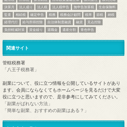
決算月
法人成り
法人税
法人税申告
無申告加算税
生命保険料
監査
相続税
確定申告
税務
税務会計顧問
税率
節税
納税
経理代行
給与所得控除
自治体制度融資
融資
見込控除
負担軽減対策
資金繰り
退職金
遺産分割
青色申告
関連サイト
管轄税務署
「八王子税務署」
副業について、役に立つ情報を公開しているサイトがあり
ます。会員にならなくてもホームページを見るだけで大変
役に立つと思いますので、是非参考にしてみてください。
「副業がばれない方法」
「簡単な副業、おすすめの副業はある？」