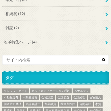
相続税
(12)
雑記
(2)
地域特集ページ
(4)
タグ
クレジットカード
セルフメディケーション税制
ペナルティ
不動産売却
不動産賃貸
会社設立
会計監査
会計経理
住宅購入
倒産防止共済
公認会計士
創業融資
医療費控除
合同会社
家賃
延滞税
所得税
振替納税
日本政策金融公庫
株式会社
株式売却