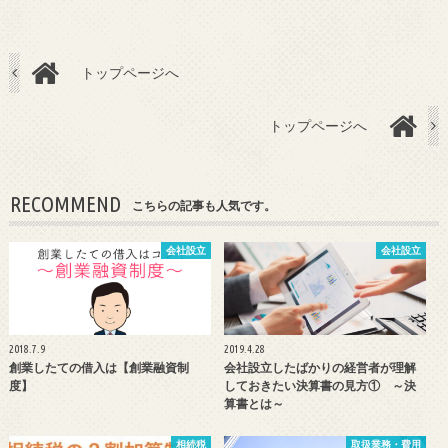
トップページへ
トップページへ
RECOMMEND
こちらの記事も人気です。
会社設立
会社設立
2018.7.9
2019.4.28
創業したての借入は【創業融資制
会社設立したばかりの経営者が理解
度】
しておきたい決算書の見方① ～決
算書とは～
相続税
取扱業務・費用