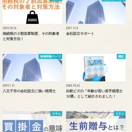
2019.10.16
2017.11.8
相続税の２割加算制度、その対象者
会社設立サポート
と対策方法！
地域特集ページ
雑記
2019.1.31
2020.10.26
八王子市の会社設立に強い税理士
比較ビズの「年齢が若い若手税理士
10選」として紹介されました！
コラム
コラム