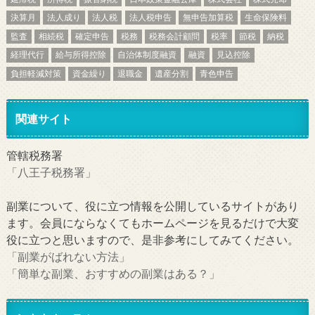
決算月
法人成り
法人税
法人税申告
無申告加算税
生命保険料
監査
相続税
確定申告
税務
税務会計顧問
税率
節税
納税
経理代行
給与所得控除
自治体制度融資
融資
見込控除
負担軽減対策
資金繰り
退職金
遺産分割
青色申告
関連サイト
管轄税務署
「八王子税務署」
副業について、役に立つ情報を公開しているサイトがあり
ます。会員にならなくてもホームページを見るだけで大変
役に立つと思いますので、是非参考にしてみてください。
「副業がばれない方法」
「簡単な副業、おすすめの副業はある？」