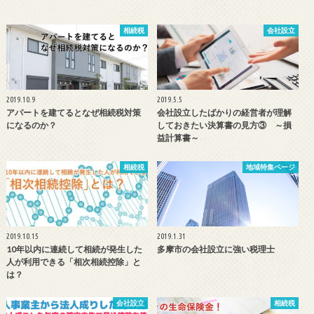
相続税
会社設立
2019.10.9
2019.5.5
アパートを建てるとなぜ相続税対策
会社設立したばかりの経営者が理解
になるのか？
しておきたい決算書の見方③ ～損
益計算書～
相続税
地域特集ページ
2019.10.15
2019.1.31
10年以内に連続して相続が発生した
多摩市の会社設立に強い税理士
人が利用できる「相次相続控除」と
は？
会社設立
相続税