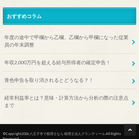
おすすめコラム
年度の途中で甲欄から乙欄、乙欄から甲欄になった従業
員の年末調整
年収2,000万円を超える給与所得者の確定申告！
青色申告を取り消されるとどうなる？！
経常利益率とは？意味・計算方法から分析の際の注意点
まで
©Copyright2026
八王子市で税理士なら 税理士法人グランディール
.All Rights
Reserved.