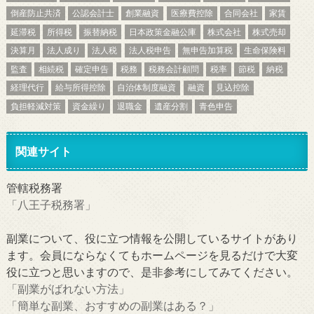
倒産防止共済
公認会計士
創業融資
医療費控除
合同会社
家賃
延滞税
所得税
振替納税
日本政策金融公庫
株式会社
株式売却
決算月
法人成り
法人税
法人税申告
無申告加算税
生命保険料
監査
相続税
確定申告
税務
税務会計顧問
税率
節税
納税
経理代行
給与所得控除
自治体制度融資
融資
見込控除
負担軽減対策
資金繰り
退職金
遺産分割
青色申告
関連サイト
管轄税務署
「八王子税務署」
副業について、役に立つ情報を公開しているサイトがあり
ます。会員にならなくてもホームページを見るだけで大変
役に立つと思いますので、是非参考にしてみてください。
「副業がばれない方法」
「簡単な副業、おすすめの副業はある？」