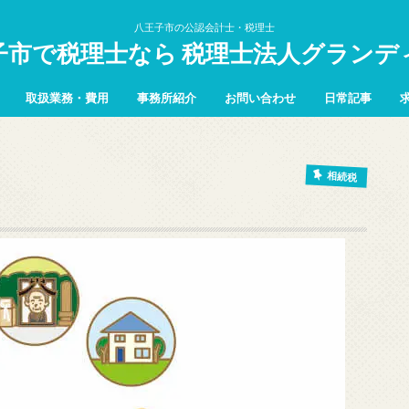
八王子市の公認会計士・税理士
子市で税理士なら 税理士法人グランデ
取扱業務・費用
事務所紹介
お問い合わせ
日常記事
相続税