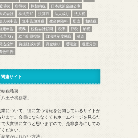
延滞税
所得税
振替納税
日本政策金融公庫
株式会社
株式売却
決算月
法人成り
法人税
法人税申告
無申告加算税
生命保険料
監査
相続税
確定申告
税務
税務会計顧問
税率
節税
納税
経理代行
給与所得控除
自治体制度融資
融資
見込控除
負担軽減対策
資金繰り
退職金
遺産分割
青色申告
関連サイト
管轄税務署
「八王子税務署」
副業について、役に立つ情報を公開しているサイトが
あります。会員にならなくてもホームページを見るだ
けで大変役に立つと思いますので、是非参考にしてみ
てください。
「副業がばれない方法」