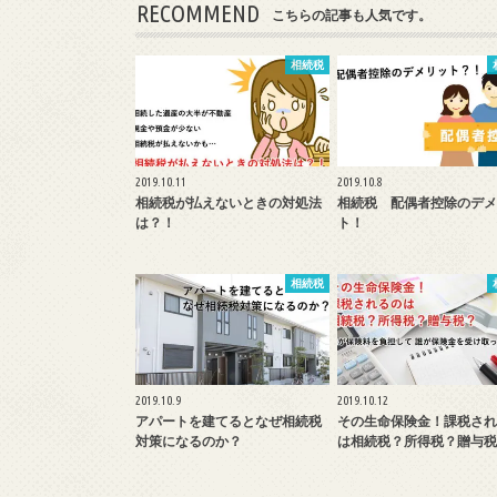
RECOMMEND
こちらの記事も人気です。
相続税
2019.10.11
2019.10.8
相続税が払えないときの対処法
相続税 配偶者控除のデメ
は？！
ト！
相続税
2019.10.9
2019.10.12
アパートを建てるとなぜ相続税
その生命保険金！課税され
対策になるのか？
は相続税？所得税？贈与税