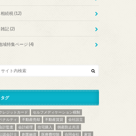
相続税
(12)
雑記
(2)
地域特集ページ
(4)
タグ
クレジットカード
セルフメディケーション税制
ペナルティ
不動産売却
不動産賃貸
会社設立
会計監査
会計経理
住宅購入
倒産防止共済
公認会計士
創業融資
医療費控除
合同会社
家賃