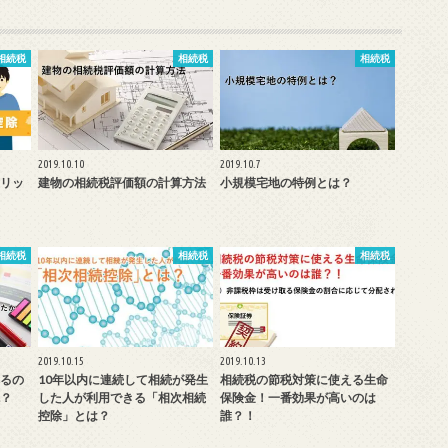
相続税
相続税
相続税
2019.10.10
2019.10.7
リッ
建物の相続税評価額の計算方法
小規模宅地の特例とは？
相続税
相続税
相続税
2019.10.15
2019.10.13
るの
10年以内に連続して相続が発生
相続税の節税対策に使える生命
？
した人が利用できる「相次相続
保険金！一番効果が高いのは
控除」とは？
誰？！