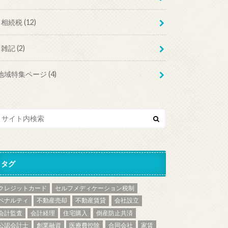
相続税
(12)
雑記
(2)
地域特集ページ
(4)
タグ
クレジットカード
セルフメディケーション税制
ペナルティ
不動産売却
不動産賃貸
会社設立
会計監査
会計経理
住宅購入
倒産防止共済
公認会計士
創業融資
医療費控除
合同会社
家賃