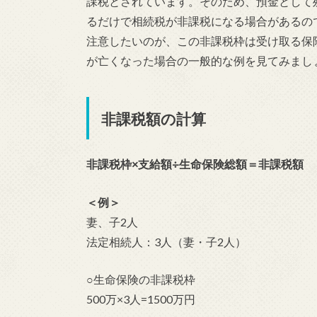
課税とされています。そのため、預金として
るだけで相続税が非課税になる場合があるの
注意したいのが、この非課税枠は受け取る保
が亡くなった場合の一般的な例を見てみまし
非課税額の計算
非課税枠×支給額÷生命保険総額＝非課税額
＜例＞
妻、子2人
法定相続人：3人（妻・子2人）
○生命保険の非課税枠
500万×3人=1500万円