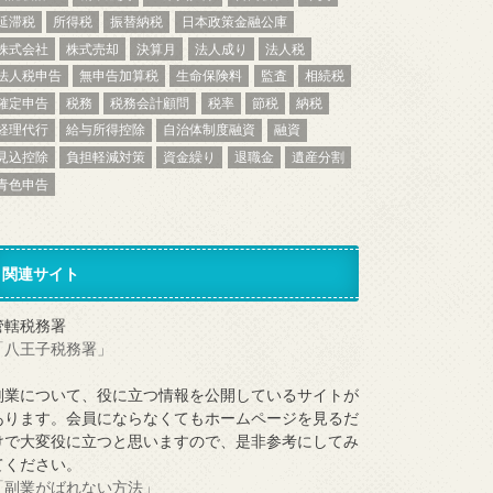
延滞税
所得税
振替納税
日本政策金融公庫
株式会社
株式売却
決算月
法人成り
法人税
法人税申告
無申告加算税
生命保険料
監査
相続税
確定申告
税務
税務会計顧問
税率
節税
納税
経理代行
給与所得控除
自治体制度融資
融資
見込控除
負担軽減対策
資金繰り
退職金
遺産分割
青色申告
関連サイト
管轄税務署
「八王子税務署」
副業について、役に立つ情報を公開しているサイトが
あります。会員にならなくてもホームページを見るだ
けで大変役に立つと思いますので、是非参考にしてみ
てください。
「副業がばれない方法」