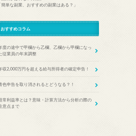
「簡単な副業、おすすめの副業はある？」
おすすめコラム
年度の途中で甲欄から乙欄、乙欄から甲欄になっ
た従業員の年末調整
年収2,000万円を超える給与所得者の確定申告！
青色申告を取り消されるとどうなる？！
経常利益率とは？意味・計算方法から分析の際の
注意点まで