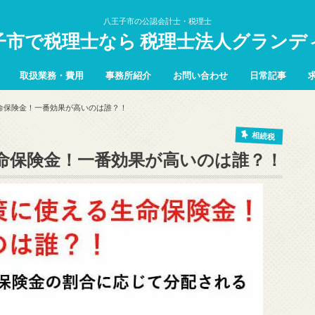
八王子市の公認会計士・税理士
子市で税理士なら 税理士法人グランデ
取扱業務・費用
事務所紹介
お問い合わせ
日常記事
命保険金！一番効果が高いのは誰？！
相続税
命保険金！一番効果が高いのは誰？！