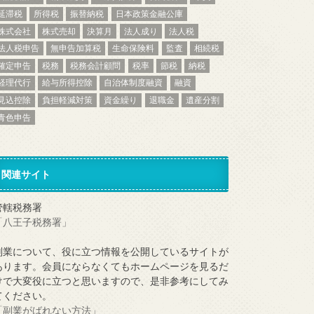
延滞税
所得税
振替納税
日本政策金融公庫
株式会社
株式売却
決算月
法人成り
法人税
法人税申告
無申告加算税
生命保険料
監査
相続税
確定申告
税務
税務会計顧問
税率
節税
納税
経理代行
給与所得控除
自治体制度融資
融資
見込控除
負担軽減対策
資金繰り
退職金
遺産分割
青色申告
関連サイト
管轄税務署
「八王子税務署」
副業について、役に立つ情報を公開しているサイトが
あります。会員にならなくてもホームページを見るだ
けで大変役に立つと思いますので、是非参考にしてみ
てください。
「副業がばれない方法」