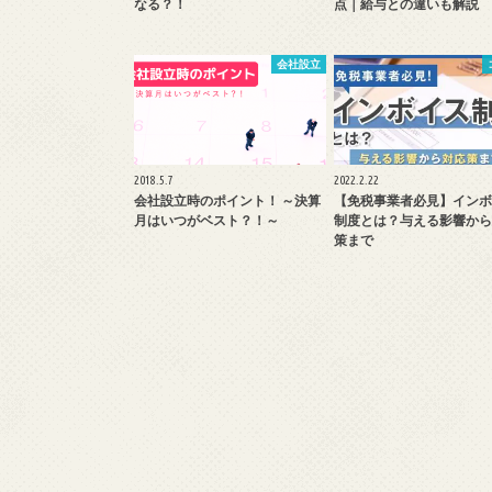
なる？！
点｜給与との違いも解説
会社設立
2018.5.7
2022.2.22
会社設立時のポイント！ ～決算
【免税事業者必見】インボ
月はいつがベスト？！～
制度とは？与える影響から
策まで