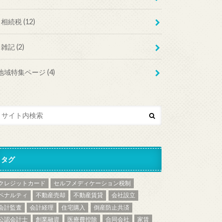
相続税
(12)
雑記
(2)
地域特集ページ
(4)
タグ
クレジットカード
セルフメディケーション税制
ペナルティ
不動産売却
不動産賃貸
会社設立
会計監査
会計経理
住宅購入
倒産防止共済
公認会計士
創業融資
医療費控除
合同会社
家賃