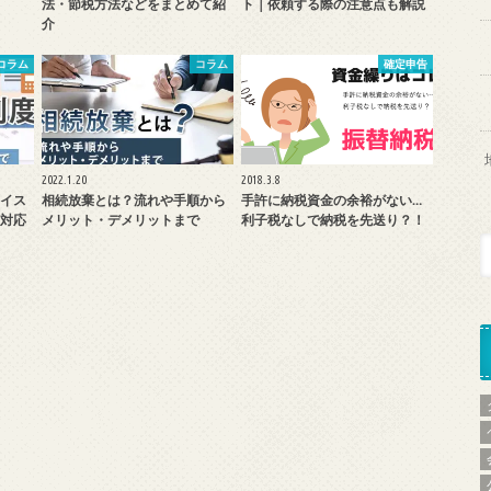
法・節税方法などをまとめて紹
ト｜依頼する際の注意点も解説
介
コラム
コラム
確定申告
2022.1.20
2018.3.8
イス
相続放棄とは？流れや手順から
手許に納税資金の余裕がない…
対応
メリット・デメリットまで
利子税なしで納税を先送り？！