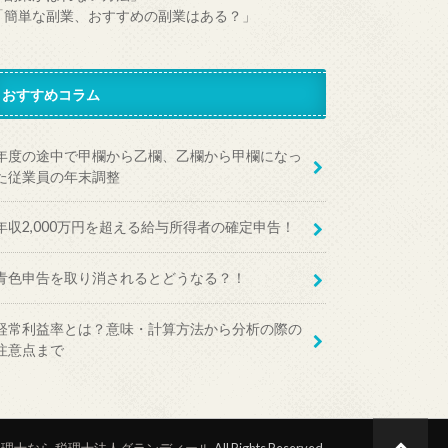
「簡単な副業、おすすめの副業はある？」
おすすめコラム
年度の途中で甲欄から乙欄、乙欄から甲欄になっ
た従業員の年末調整
年収2,000万円を超える給与所得者の確定申告！
青色申告を取り消されるとどうなる？！
経常利益率とは？意味・計算方法から分析の際の
注意点まで